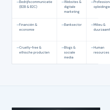
Bedrijfscommunicatie
Websites &
Profession
(B2B & B2C)
digitale
opleidinge
marketing
Financiën &
Banksector
Milieu &
economie
duurzaam
Cruelty-free &
Blogs &
Human
ethische producten
sociale
resources
media