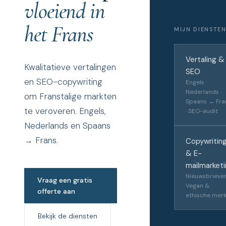
vloeiend in
het Frans
MIJN DIENSTE
Vertaling &
Kwalitatieve vertalingen
SEO
en SEO-copywriting
Engels ·
Nederlands ·
om Franstalige markten
Spaans → Fra
te veroveren. Engels,
· SEO-audit
Nederlands en Spaans
→ Frans.
Copywritin
& E-
mailmarket
Nieuwsbrieven
Vraag een gratis
Vegan &
offerte aan
ethische mer
Bekijk de diensten