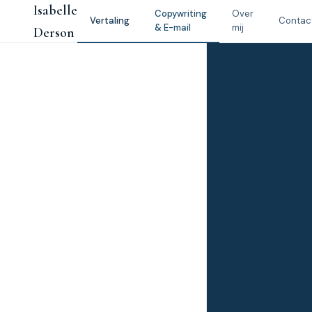
Spring
Isabelle
Copywriting
Over
Vertaling
Contac
naar
& E-mail
mij
Derson
de
inhoud