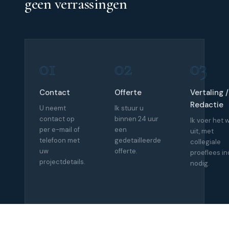
geen verrassingen
01
02
03
Contact
Offerte
Vertaling /
Redactie
U neemt
Ik stuur u
contact op
binnen 24 uur
Ik voer het 
per e-mail of
een
uit, met
telefoon met
gedetailleerde
collegiale
uw
offerte.
proeflees in
projectdetails.
nodig.
04
05
06