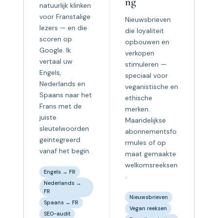
ng
natuurlijk klinken
voor Franstalige
Nieuwsbrieven
lezers — en die
die loyaliteit
scoren op
opbouwen en
Google. Ik
verkopen
vertaal uw
stimuleren —
Engels,
speciaal voor
Nederlands en
veganistische en
Spaans naar het
ethische
Frans met de
merken.
juiste
Maandelijkse
sleutelwoorden
abonnementsfo
geïntegreerd
rmules of op
vanaf het begin.
maat gemaakte
welkomsreeksen
Engels → FR
.
Nederlands →
FR
Nieuwsbrieven
Spaans → FR
Vegan reeksen
SEO-audit