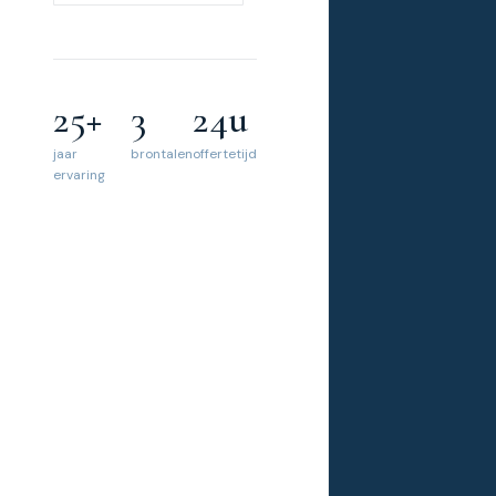
25+
3
24u
jaar
brontalen
offertetijd
ervaring