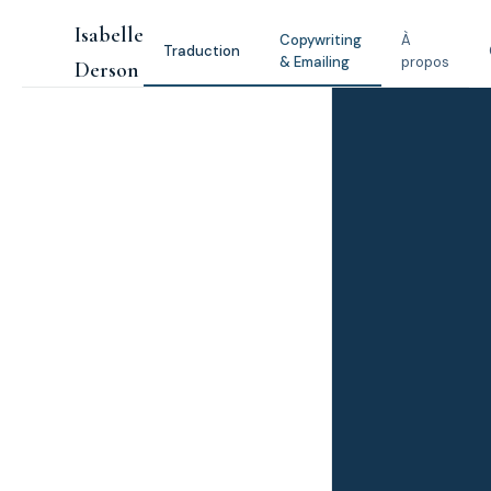
Aller
Isabelle
au
Copywriting
À
Traduction
& Emailing
propos
contenu
Derson