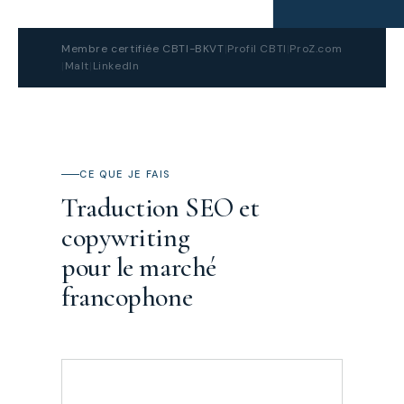
Membre certifiée CBTI-BKVT
|
Profil CBTI
|
ProZ.com
|
Malt
|
LinkedIn
CE QUE JE FAIS
Traduction SEO et
copywriting
pour le marché
francophone