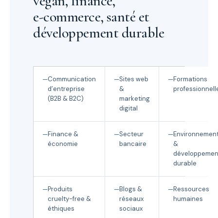
vegan, finance,
e-commerce, santé et
développement durable
Communication
Sites web
Formations
d’entreprise
&
professionnell
(B2B & B2C)
marketing
digital
Finance &
Secteur
Environnemen
économie
bancaire
&
développemen
durable
Produits
Blogs &
Ressources
cruelty-free &
réseaux
humaines
éthiques
sociaux