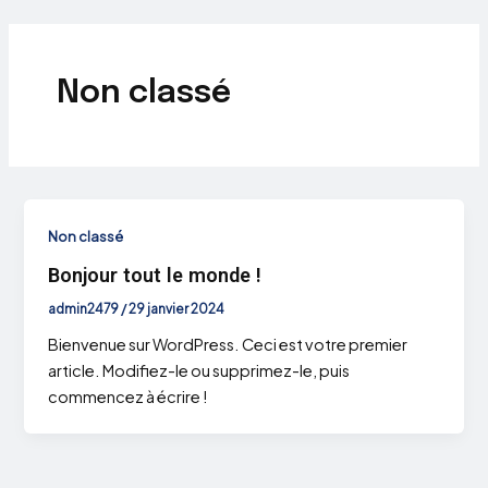
Aller
au
contenu
Non classé
Non classé
Bonjour tout le monde !
admin2479
/
29 janvier 2024
Bienvenue sur WordPress. Ceci est votre premier
article. Modifiez-le ou supprimez-le, puis
commencez à écrire !